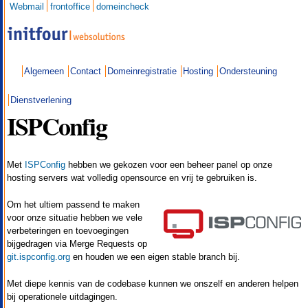
Webmail
frontoffice
domeincheck
Overslaan
en naar
de inhoud
gaan
Algemeen
Contact
Domeinregistratie
Hosting
Ondersteuning
Dienstverlening
ISPConfig
Met
ISPConfig
hebben we gekozen voor een beheer panel op onze
hosting servers wat volledig opensource en vrij te gebruiken is.
Om het ultiem passend te maken
voor onze situatie hebben we vele
verbeteringen en toevoegingen
bijgedragen via Merge Requests op
git.ispconfig.org
en houden we een eigen stable branch bij.
Met diepe kennis van de codebase kunnen we onszelf en anderen helpen
bij operationele uitdagingen.